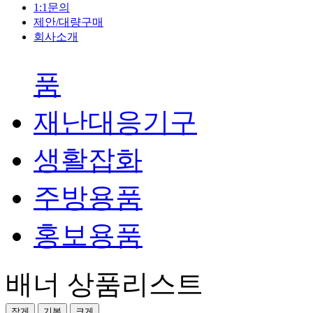
1:1문의
제안/대량구매
회사소개
품
재난대응기구
생활잡화
주방용품
홍보용품
배너 상품리스트
작게
기본
크게