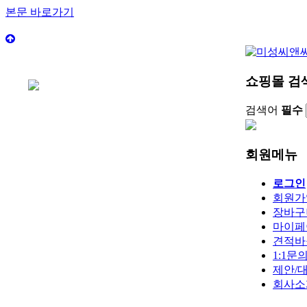
본문 바로가기
쇼핑몰 검
검색어
필수
회원메뉴
로그인
회원가
장바구
마이페
견적바
1:1문
제안/
회사소