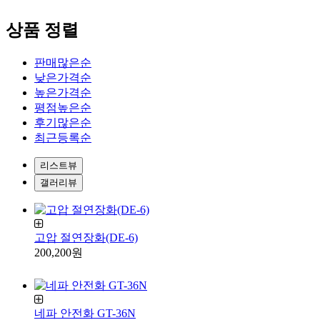
상품 정렬
판매많은순
낮은가격순
높은가격순
평점높은순
후기많은순
최근등록순
리스트뷰
갤러리뷰
고압 절연장화(DE-6)
200,200원
네파 안전화 GT-36N