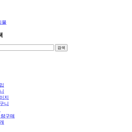
색
입
니
이지
구니
의
대량구매
개