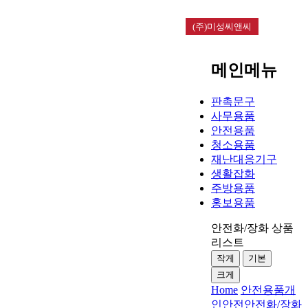
(주)미성씨앤씨
메인메뉴
판촉문구
사무용품
안전용품
청소용품
재난대응기구
생활잡화
주방용품
홍보용품
안전화/장화 상품
리스트
작게
기본
크게
Home
안전용품
개
인안전
안전화/장화