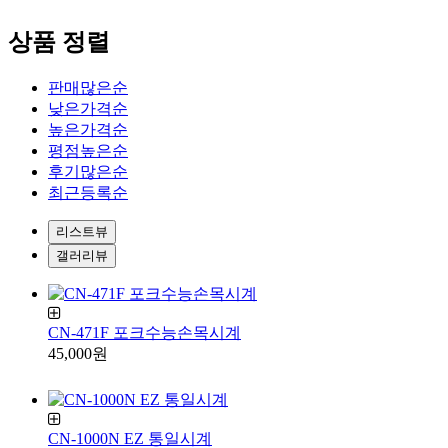
상품 정렬
판매많은순
낮은가격순
높은가격순
평점높은순
후기많은순
최근등록순
리스트뷰
갤러리뷰
CN-471F 포크수능손목시계
45,000원
CN-1000N EZ 통일시계