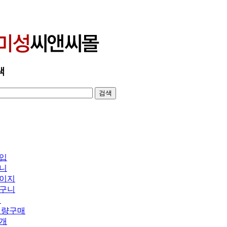
색
입
니
이지
구니
의
대량구매
개