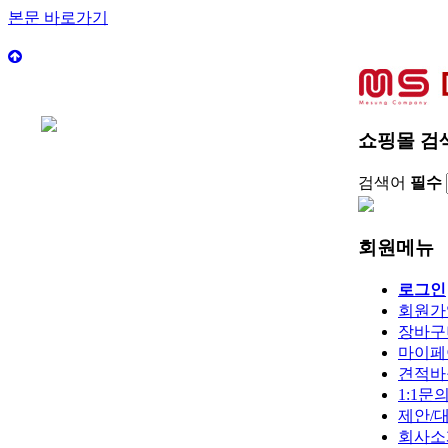
본문 바로가기
쇼핑몰 검
검색어
필수
회원메뉴
로그인
회원가
장바구
마이페
견적바
1:1문
제안/
회사소