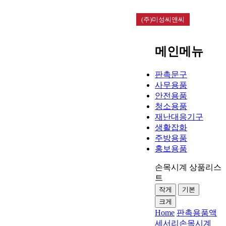
(주)미성씨앤씨
메인메뉴
판촉문구
사무용품
안전용품
청소용품
재난대응기구
생활잡화
주방용품
홍보용품
손목시계 상품리스
트
작게
기본
크게
Home
판촉용품
액
세서리
손목시계